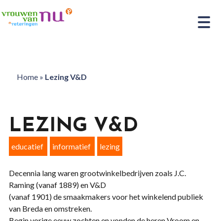
Home
»
Lezing V&D
LEZING V&D
educatief
informatief
lezing
Decennia lang waren grootwinkelbedrijven zoals J.C.
Raming (vanaf 1889) en V&D
(vanaf 1901) de smaakmakers voor het winkelend publiek
van Breda en omstreken.
Begin vorige eeuw zochten en vonden de heren Vroom en