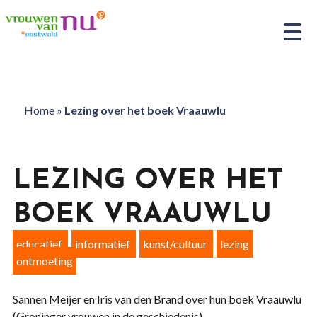
Home
»
Lezing over het boek Vraauwlu
LEZING OVER HET
BOEK VRAAUWLU
educatief
informatief
kunst/cultuur
lezing
ontmoeting
Sannen Meijer en Iris van den Brand over hun boek Vraauwlu
(Groninger vrouwen in de geschiedenis).