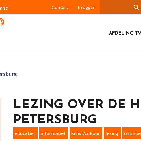
land
Contact
Inloggen
AFDELING T
ersburg
LEZING OVER DE HE
PETERSBURG
educatief
informatief
kunst/cultuur
lezing
ontmoe