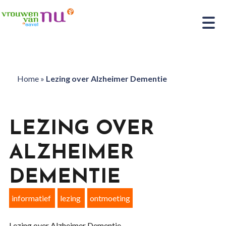
Home
»
Lezing over Alzheimer Dementie
LEZING OVER
ALZHEIMER
DEMENTIE
informatief
lezing
ontmoeting
Lezing over Alzheimer Dementie