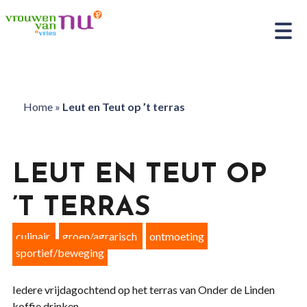
Home
»
Leut en Teut op ’t terras
LEUT EN TEUT OP
’T TERRAS
culinair
groen/agrarisch
ontmoeting
sportief/beweging
Iedere vrijdagochtend op het terras van Onder de Linden
koffie drinken.