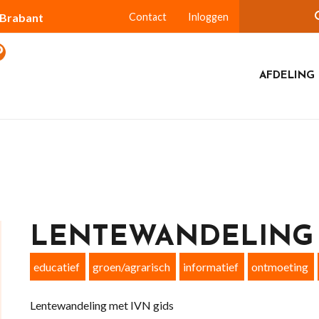
-Brabant
Contact
Inloggen
AFDELING 
LENTEWANDELING 
educatief
groen/agrarisch
informatief
ontmoeting
Lentewandeling met IVN gids