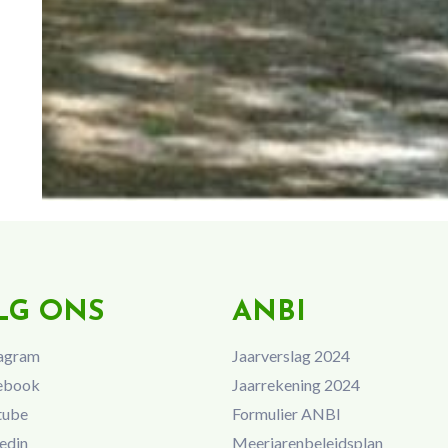
LG ONS
ANBI
agram
Jaarverslag 2024
ebook
Jaarrekening 2024
tube
Formulier ANBI
edin
Meerjarenbeleidsplan