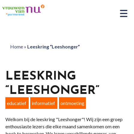
Home
»
Leeskring “Leeshonger”
LEESKRING
“LEESHONGER”
educatief
informatief
ontmoeting
Welkom bij de leeskring "Leeshonger"! Wij zijn een groep
enthousiaste lezers die elke maand samenkomen om een
boek te bespreken. We lezen verschillende genres, van