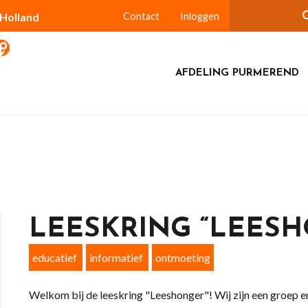
-Holland
Contact
Inloggen
AFDELING PURMEREND
LEESKRING “LEES
educatief
informatief
ontmoeting
Welkom bij de leeskring "Leeshonger"! Wij zijn een groep 