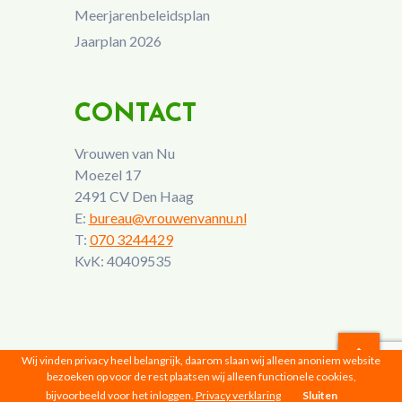
Meerjarenbeleidsplan
Jaarplan 2026
CONTACT
Vrouwen van Nu
Moezel 17
2491 CV Den Haag
E:
bureau@vrouwenvannu.nl
T:
070 3244429
KvK: 40409535
Wij vinden privacy heel belangrijk, daarom slaan wij alleen anoniem website
bezoeken op voor de rest plaatsen wij alleen functionele cookies,
Vrouwen van Nu © 2026 |
Privacyverklaring
bijvoorbeeld voor het inloggen.
Privacy verklaring
Sluiten