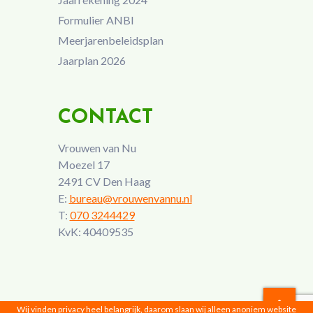
Formulier ANBI
Meerjarenbeleidsplan
Jaarplan 2026
CONTACT
Vrouwen van Nu
Moezel 17
2491 CV Den Haag
E:
bureau@vrouwenvannu.nl
T:
070 3244429
KvK: 40409535
Wij vinden privacy heel belangrijk, daarom slaan wij alleen anoniem website