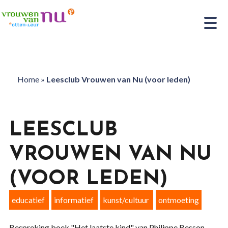
Home
»
Leesclub Vrouwen van Nu (voor leden)
LEESCLUB
VROUWEN VAN NU
(VOOR LEDEN)
educatief
informatief
kunst/cultuur
ontmoeting
Bespreking boek "Het laatste kind" van Philippe Besson