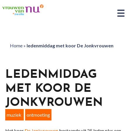
Home
»
ledenmiddag met koor De Jonkvrouwen
LEDENMIDDAG
MET KOOR DE
JONKVROUWEN
muziek
ontmoeting
Het koor
De Jonkvrouwen
bestaande uit 25 leden plus een