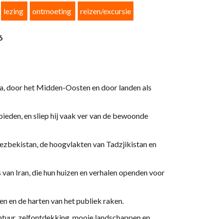
lezing
ontmoeting
reizen/excursie
6
, door het Midden-Oosten en door landen als
bieden, en sliep hij vaak ver van de bewoonde
Oezbekistan, de hoogvlakten van Tadzjikistan en
 van Iran, die hun huizen en verhalen openden voor
len en de harten van het publiek raken.
ontuur, zelfontdekking, mooie landschappen en