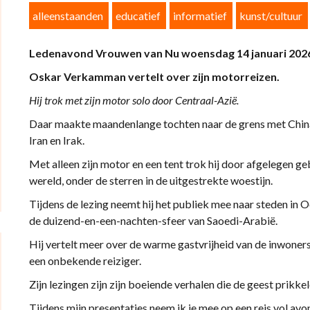
alleenstaanden
educatief
informatief
kunst/cultuur
Ledenavond Vrouwen van Nu woensdag 14 januari 202
Oskar Verkamman vertelt over zijn motorreizen.
Hij trok met zijn motor
solo door Centraal-Azië.
Daar maakte maandenlange tochten naar de grens met China
Iran en Irak.
Met alleen zijn motor en een tent trok hij door afgelegen ge
wereld, onder de sterren in de uitgestrekte woestijn.
Tijdens de lezing neemt hij het publiek mee naar steden in 
de duizend-en-een-nachten-sfeer van Saoedi-Arabië.
Hij vertelt meer over de warme gastvrijheid van de inwoners
een onbekende reiziger.
Zijn lezingen zijn zijn boeiende verhalen die de geest prikke
Tijdens mijn presentaties neem ik je mee op een reis vol av