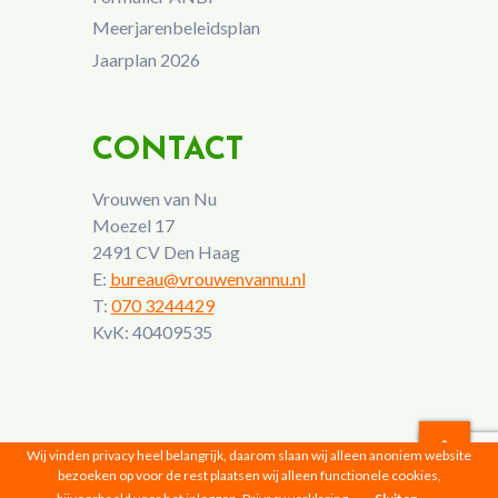
Meerjarenbeleidsplan
Jaarplan 2026
CONTACT
Vrouwen van Nu
Moezel 17
2491 CV Den Haag
E:
bureau@vrouwenvannu.nl
T:
070 3244429
KvK: 40409535
Wij vinden privacy heel belangrijk, daarom slaan wij alleen anoniem website
bezoeken op voor de rest plaatsen wij alleen functionele cookies,
Vrouwen van Nu © 2026 |
Privacyverklaring