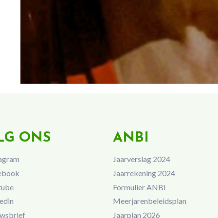
LG ONS
ANBI
agram
Jaarverslag 2024
ebook
Jaarrekening 2024
tube
Formulier ANBI
edin
Meerjarenbeleidsplan
wsbrief
Jaarplan 2026