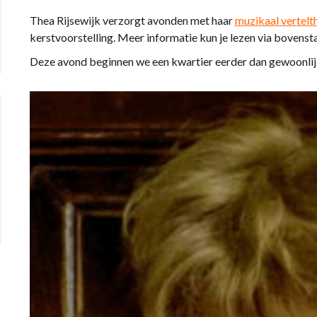
Thea Rijsewijk verzorgt avonden met haar
muzikaal vertelt
kerstvoorstelling. Meer informatie kun je lezen via bovensta
Deze avond beginnen we een kwartier eerder dan gewoonlij