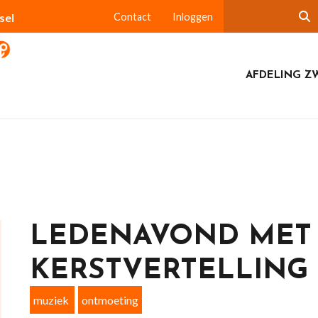
sel
Contact
Inloggen
AFDELING Z
LEDENAVOND MET
KERSTVERTELLING
muziek
ontmoeting