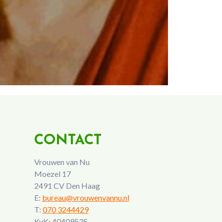
CONTACT
Vrouwen van Nu
Moezel 17
2491 CV Den Haag
E:
bureau@vrouwenvannu.nl
T:
070 3244429
KvK: 40409535