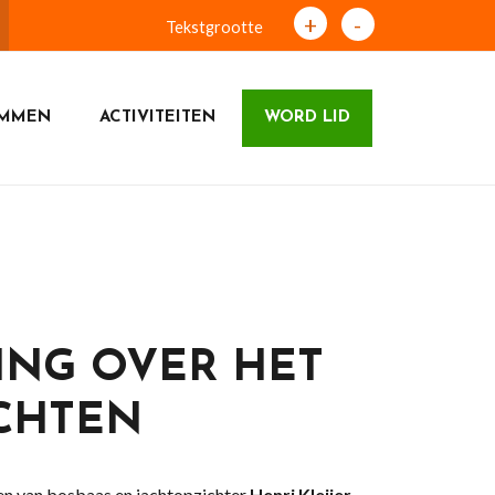
+
-
Tekstgrootte
UMMEN
ACTIVITEITEN
WORD LID
ING OVER HET
CHTEN
gen van bosbaas en jachtopzichter
Henri Kleijer
.