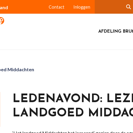
land
Contact
Inloggen
AFDELING BR
goed Middachten
LEDENAVOND: LEZ
LANDGOED MIDDA
‘Het landgoed Middachten het jaar rond’, gezien door de o