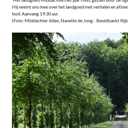
Hij neemt ons mee over het landgoed met verhalen en afbee
bod. Aanvang 19.30 uur.
(Foto: Middachter Allee, Nanette de Jong - Beeldbankt Rijk