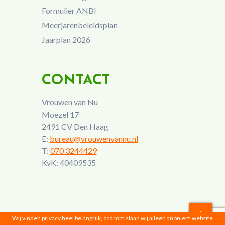
Formulier ANBI
Meerjarenbeleidsplan
Jaarplan 2026
CONTACT
Vrouwen van Nu
Moezel 17
2491 CV Den Haag
E:
bureau@vrouwenvannu.nl
T:
070 3244429
KvK: 40409535
Wij vinden privacy heel belangrijk, daarom slaan wij alleen anoniem website