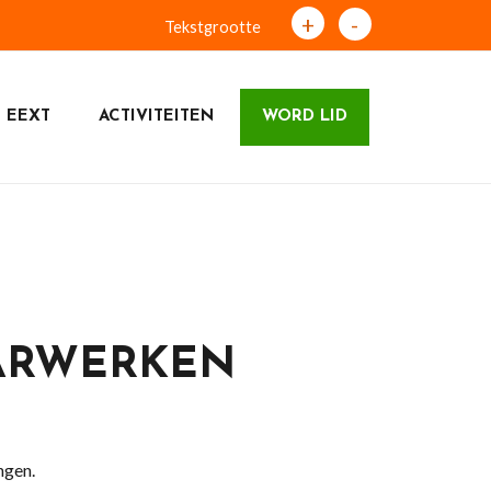
+
-
Tekstgrootte
 EEXT
ACTIVITEITEN
WORD LID
ARWERKEN
ngen.