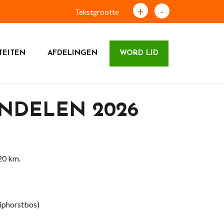
+
-
Tekstgrootte
TEITEN
AFDELINGEN
WORD LID
NDELEN 2026
20 km.
niphorstbos)