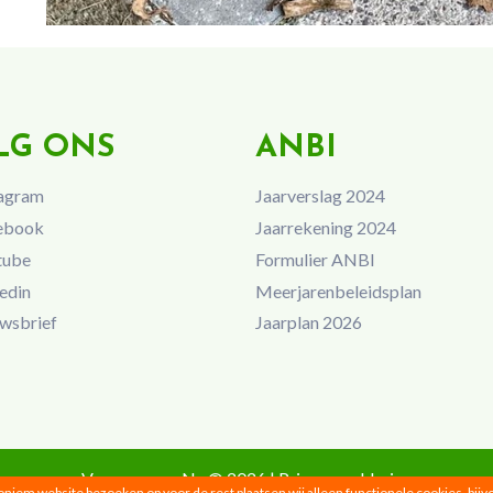
LG ONS
ANBI
agram
Jaarverslag 2024
ebook
Jaarrekening 2024
tube
Formulier ANBI
edin
Meerjarenbeleidsplan
wsbrief
Jaarplan 2026
Vrouwen van Nu © 2026 |
Privacyverklaring
noniem website bezoeken op voor de rest plaatsen wij alleen functionele cookies, bij