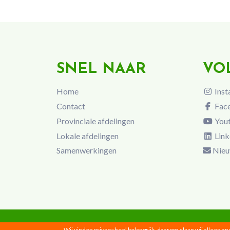
SNEL NAAR
VO
Home
Inst
Contact
Fac
Provinciale afdelingen
You
Lokale afdelingen
Link
Samenwerkingen
Nieu
Wij vinden privacy heel belangrijk, daarom slaan wij alleen a