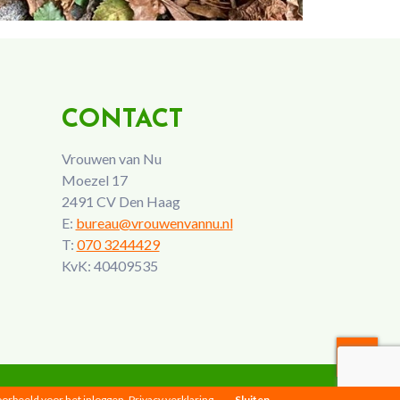
CONTACT
Vrouwen van Nu
Moezel 17
2491 CV Den Haag
E:
bureau@vrouwenvannu.nl
T:
070 3244429
KvK: 40409535
voorbeeld voor het inloggen.
Privacy verklaring
Sluiten