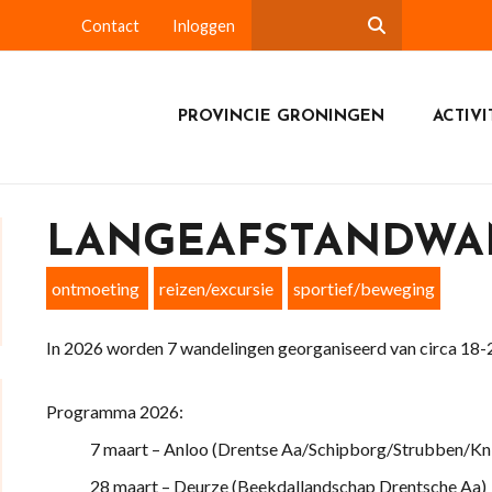
Contact
Inloggen
PROVINCIE GRONINGEN
ACTIVI
LANGEAFSTANDWA
ontmoeting
reizen/excursie
sportief/beweging
In 2026 worden 7 wandelingen georganiseerd van circa 18-
Programma 2026:
7 maart – Anloo (Drentse Aa/Schipborg/Strubben/K
28 maart – Deurze (Beekdallandschap Drentsche Aa)