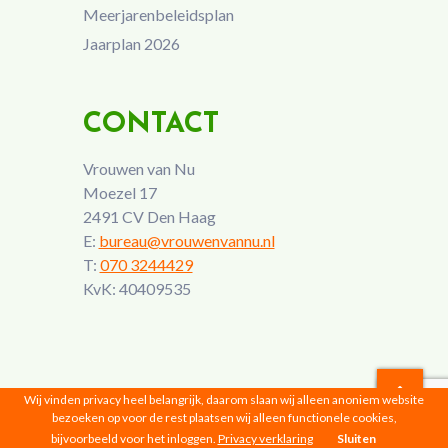
Meerjarenbeleidsplan
Jaarplan 2026
CONTACT
Vrouwen van Nu
Moezel 17
2491 CV Den Haag
E:
bureau@vrouwenvannu.nl
T:
070 3244429
KvK: 40409535
Wij vinden privacy heel belangrijk, daarom slaan wij alleen anoniem website
bezoeken op voor de rest plaatsen wij alleen functionele cookies,
Vrouwen van Nu © 2026 |
Privacyverklaring
bijvoorbeeld voor het inloggen.
Privacy verklaring
Sluiten