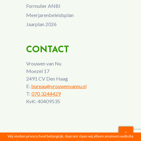
Formulier ANBI
Meerjarenbeleidsplan
Jaarplan 2026
CONTACT
Vrouwen van Nu
Moezel 17
2491 CV Den Haag
E:
bureau@vrouwenvannu.nl
T:
070 3244429
KvK: 40409535
Wij vinden privacy heel belangrijk, daarom slaan wij alleen anoniem website