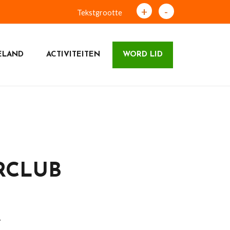
+
-
Tekstgrootte
ELAND
ACTIVITEITEN
WORD LID
RCLUB
r