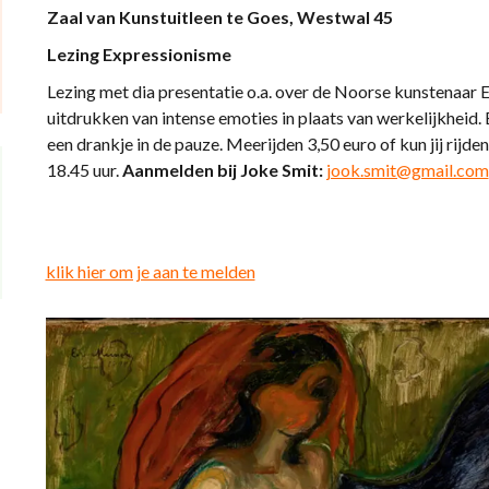
Zaal van Kunstuitleen te Goes, Westwal 45
Lezing Expressionisme
Lezing met dia presentatie o.a. over de Noorse kunstenaar 
uitdrukken van intense emoties in plaats van werkelijkheid. Bi
een drankje in de pauze. Meerijden 3,50 euro of kun jij rijde
18.45 uur.
Aanmelden
bij Joke Smit:
jook.smit@gmail.com
klik hier om je aan te melden