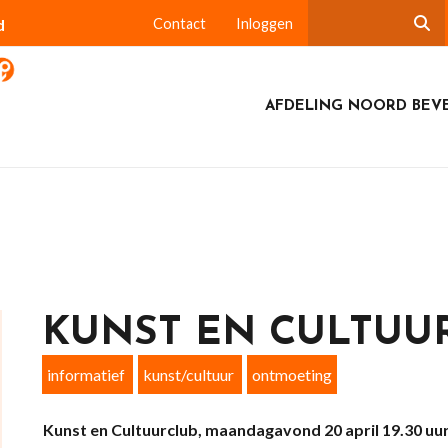
d
Contact
Inloggen
AFDELING NOORD BEV
KUNST EN CULTUU
informatief
kunst/cultuur
ontmoeting
Kunst en Cultuurclub, maandagavond 20 april 19.30 uu