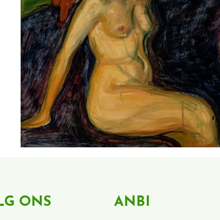
LG ONS
ANBI