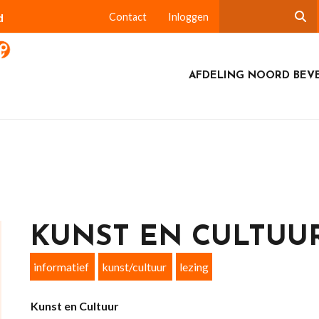
d
Contact
Inloggen
AFDELING NOORD BEV
KUNST EN CULTUU
informatief
kunst/cultuur
lezing
Kunst en Cultuur