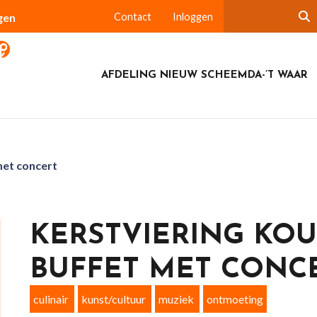
gen
Contact
Inloggen
AFDELING NIEUW SCHEEMDA-’T WAAR
met concert
KERSTVIERING KO
BUFFET MET CONC
culinair
kunst/cultuur
muziek
ontmoeting