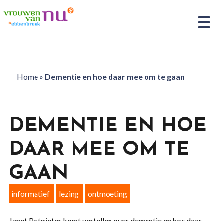
Home
»
Dementie en hoe daar mee om te gaan
DEMENTIE EN HOE
DAAR MEE OM TE
GAAN
informatief
lezing
ontmoeting
Janet Potgieter komt vertellen over dementie en hoe daar