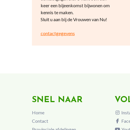
keer een bijeenkomst bijwonen om
kennis te maken.
Sluit u aan bij de Vrouwen van Nu!
contactgegevens
SNEL NAAR
VO
Home
Inst
Contact
Fac
Provinciale afdelingen
You