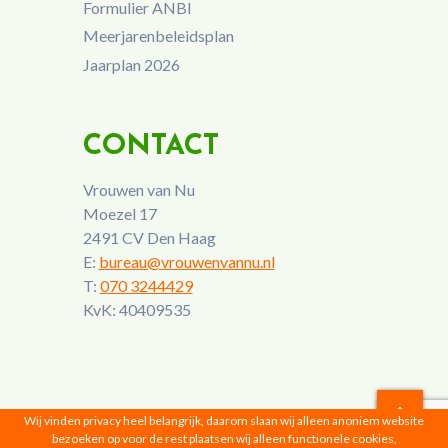
Formulier ANBI
Meerjarenbeleidsplan
Jaarplan 2026
CONTACT
Vrouwen van Nu
Moezel 17
2491 CV Den Haag
E:
bureau@vrouwenvannu.nl
T:
070 3244429
KvK: 40409535
Wij vinden privacy heel belangrijk, daarom slaan wij alleen anoniem website
bezoeken op voor de rest plaatsen wij alleen functionele cookies,
Vrouwen van Nu © 2026 |
Privacyverklaring