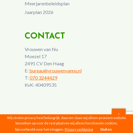
Meerjarenbeleidsplan
Jaarplan 2026
CONTACT
Vrouwen van Nu
Moezel 17
2491 CV Den Haag
E:
bureau@vrouwenvannu.nl
T:
070 3244429
KvK: 40409535
Wij vinden privacy heel belangrijk, daarom slaan wij alleen anoniem website
bezoeken op voor de rest plaatsen wij alleen functionele cookies,
Vrouwen van Nu © 2026 |
Privacyverklaring
bijvoorbeeld voor het inloggen.
Privacy verklaring
Sluiten