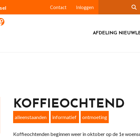
sel
Contact
Inloggen
AFDELING NIEUWL
KOFFIEOCHTEND
alleenstaanden
informatief
ontmoeting
Koffieochtenden beginnen weer in oktober op de 1e woensd