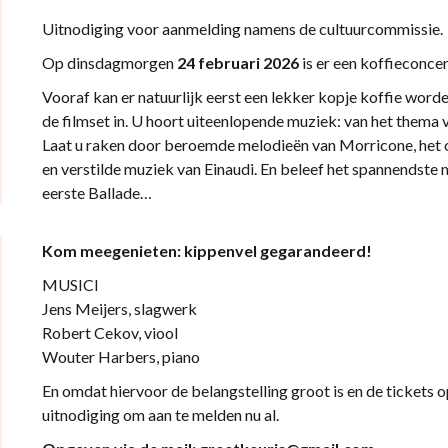
Uitnodiging voor aanmelding namens de cultuurcommissie.
Op dinsdagmorgen
24 februari
2026
is er een koffieconce
Vooraf kan er natuurlijk eerst een lekker kopje koffie word
de filmset in. U hoort uiteenlopende muziek: van het thema va
Laat u raken door beroemde melodieën van Morricone, het o
en verstilde muziek van Einaudi. En beleef het spannendst
eerste Ballade…
Kom meegenieten: kippenvel gegarandeerd!
MUSICI
Jens Meijers, slagwerk
Robert Cekov, viool
Wouter Harbers, piano
En omdat hiervoor de belangstelling groot is en de tickets 
uitnodiging om aan te melden nu al.