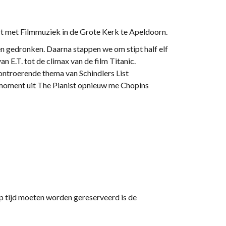
rt met Filmmuziek in de Grote Kerk te Apeldoorn.
en gedronken. Daarna stappen we om stipt half elf
n E.T. tot de climax van de film Titanic.
ntroerende thema van Schindlers List
e moment uit The Pianist opnieuw me Chopins
op tijd moeten worden gereserveerd is de