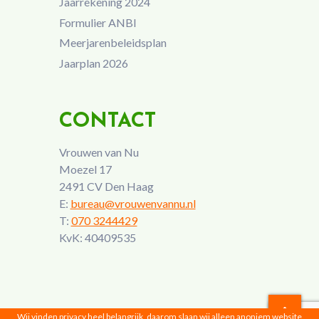
Jaarrekening 2024
Formulier ANBI
Meerjarenbeleidsplan
Jaarplan 2026
CONTACT
Vrouwen van Nu
Moezel 17
2491 CV Den Haag
E:
bureau@vrouwenvannu.nl
T:
070 3244429
KvK: 40409535
Wij vinden privacy heel belangrijk, daarom slaan wij alleen anoniem website