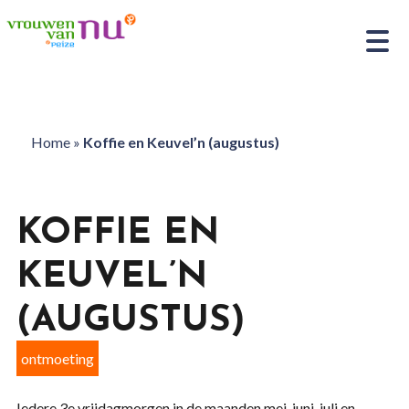
Home
»
Koffie en Keuvel’n (augustus)
KOFFIE EN
KEUVEL’N
(AUGUSTUS)
ontmoeting
Iedere 3e vrijdagmorgen in de maanden mei, juni, juli en