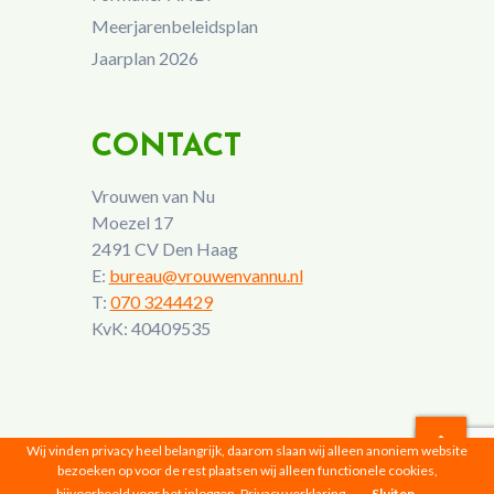
Meerjarenbeleidsplan
Jaarplan 2026
CONTACT
Vrouwen van Nu
Moezel 17
2491 CV Den Haag
E:
bureau@vrouwenvannu.nl
T:
070 3244429
KvK: 40409535
Wij vinden privacy heel belangrijk, daarom slaan wij alleen anoniem website
bezoeken op voor de rest plaatsen wij alleen functionele cookies,
Vrouwen van Nu © 2026 |
Privacyverklaring
bijvoorbeeld voor het inloggen.
Privacy verklaring
Sluiten