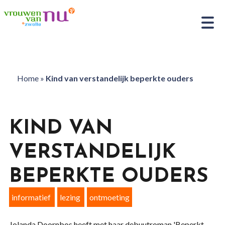
Home
»
Kind van verstandelijk beperkte ouders
KIND VAN
VERSTANDELIJK
BEPERKTE OUDERS
informatief
lezing
ontmoeting
Jolanda Doornbos heeft met haar debuutroman 'Beperkt