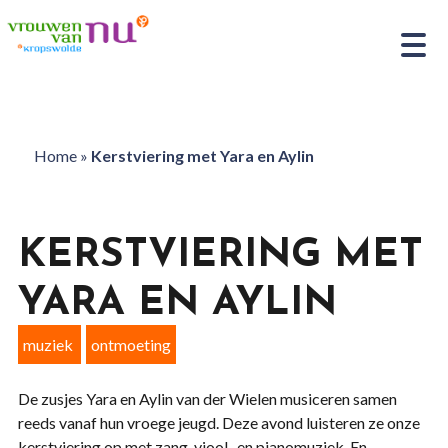
Home
»
Kerstviering met Yara en Aylin
KERSTVIERING MET
YARA EN AYLIN
muziek
ontmoeting
De zusjes Yara en Aylin van der Wielen musiceren samen
reeds vanaf hun vroege jeugd. Deze avond luisteren ze onze
kerstviering op met zang, viool- en pianomuziek. En