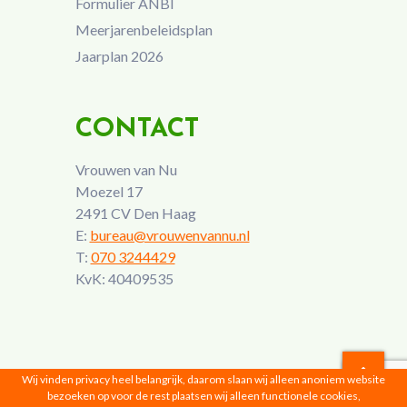
Formulier ANBI
Meerjarenbeleidsplan
Jaarplan 2026
CONTACT
Vrouwen van Nu
Moezel 17
2491 CV Den Haag
E:
bureau@vrouwenvannu.nl
T:
070 3244429
KvK: 40409535
Wij vinden privacy heel belangrijk, daarom slaan wij alleen anoniem website
bezoeken op voor de rest plaatsen wij alleen functionele cookies,
Vrouwen van Nu © 2026 |
Privacyverklaring