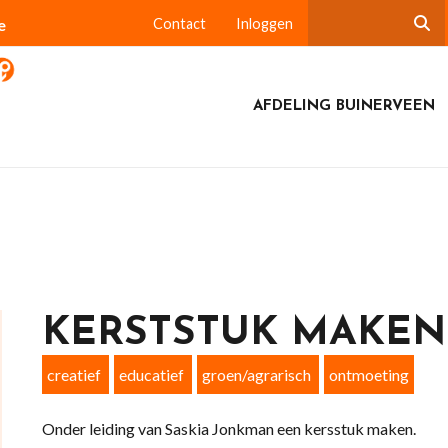
e
Contact
Inloggen
AFDELING BUINERVEEN
KERSTSTUK MAKEN
creatief
educatief
groen/agrarisch
ontmoeting
Onder leiding van Saskia Jonkman een kersstuk maken.