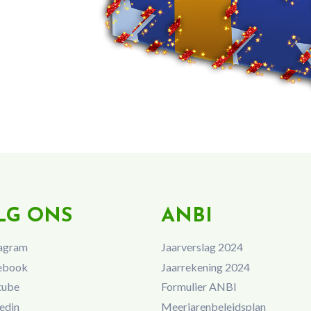
LG ONS
ANBI
agram
Jaarverslag 2024
ebook
Jaarrekening 2024
tube
Formulier ANBI
edin
Meerjarenbeleidsplan