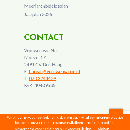
Meerjarenbeleidsplan
Jaarplan 2026
CONTACT
Vrouwen van Nu
Moezel 17
2491 CV Den Haag
E:
bureau@vrouwenvannu.nl
T:
070 3244429
KvK: 40409535
Wij vinden privacy heel belangrijk, daarom slaan wij alleen anoniem website
bezoeken op voor de rest plaatsen wij alleen functionele cookies,
Vrouwen van Nu © 2026 |
Privacyverklaring
bijvoorbeeld voor het inloggen.
Privacy verklaring
Sluiten