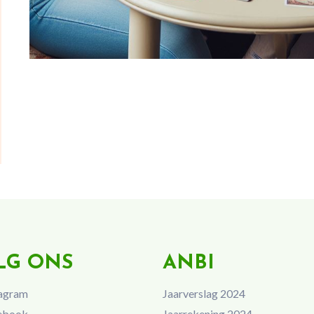
LG ONS
ANBI
agram
Jaarverslag 2024
ebook
Jaarrekening 2024