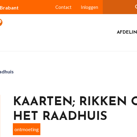
-Brabant
Contact
Inloggen
AFDELIN
aadhuis
KAARTEN; RIKKEN 
HET RAADHUIS
ontmoeting