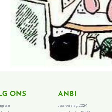
LG ONS
ANBI
agram
Jaarverslag 2024