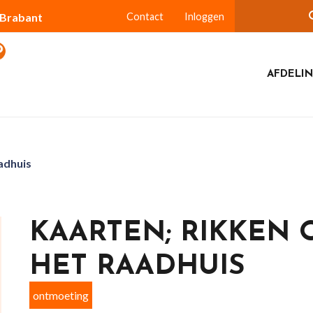
-Brabant
Contact
Inloggen
AFDELIN
aadhuis
KAARTEN; RIKKEN 
HET RAADHUIS
ontmoeting