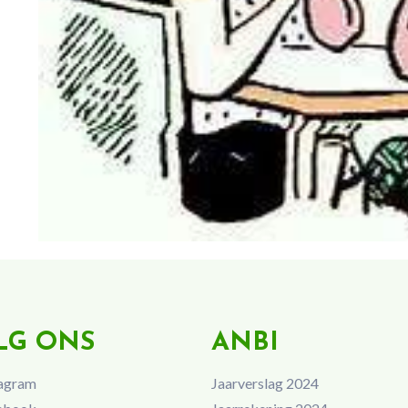
LG ONS
ANBI
agram
Jaarverslag 2024