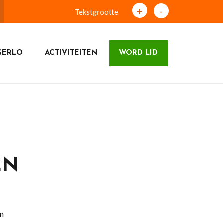
+
-
Tekstgrootte
GERLO
ACTIVITEITEN
WORD LID
EN
en