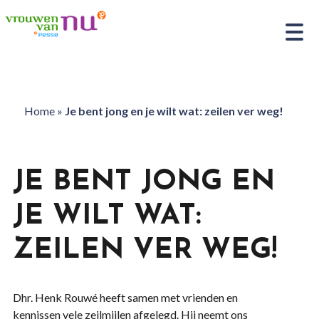
Home
»
Je bent jong en je wilt wat: zeilen ver weg!
JE BENT JONG EN
JE WILT WAT:
ZEILEN VER WEG!
Dhr.
Henk Rouw
é
heeft
samen met
vrienden en
kennissen
vele zeilmijlen
afgelegd
.
Hij
neemt ons