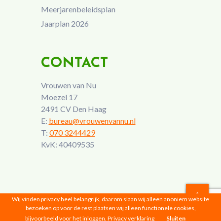
Meerjarenbeleidsplan
Jaarplan 2026
CONTACT
Vrouwen van Nu
Moezel 17
2491 CV Den Haag
E:
bureau@vrouwenvannu.nl
T:
070 3244429
KvK: 40409535
Wij vinden privacy heel belangrijk, daarom slaan wij alleen anoniem website
bezoeken op voor de rest plaatsen wij alleen functionele cookies,
Vrouwen van Nu © 2026 |
Privacyverklaring
bijvoorbeeld voor het inloggen.
Privacy verklaring
Sluiten