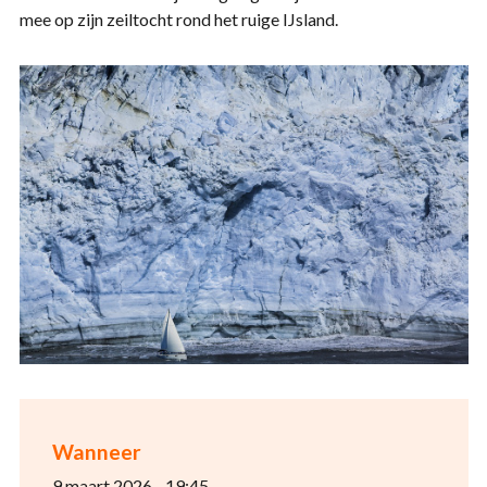
mee
op
zijn
zeiltocht rond
het ruige
IJsland.
Wanneer
9 maart 2026 - 19:45