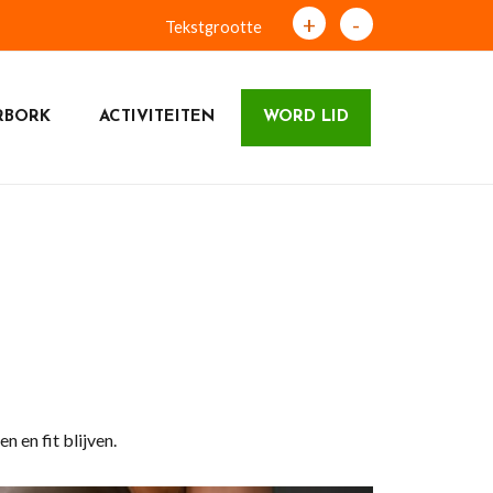
+
-
Tekstgrootte
RBORK
ACTIVITEITEN
WORD LID
n en fit blijven.