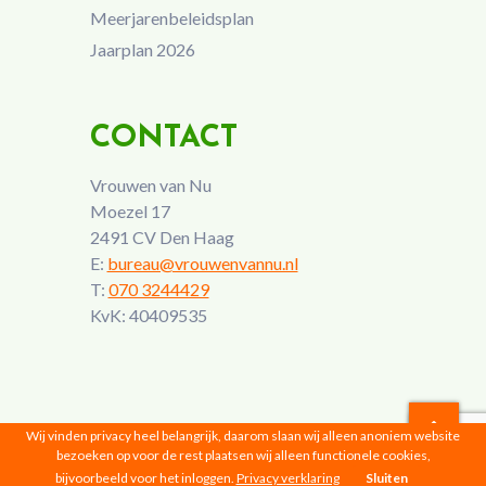
Meerjarenbeleidsplan
Jaarplan 2026
CONTACT
Vrouwen van Nu
Moezel 17
2491 CV Den Haag
E:
bureau@vrouwenvannu.nl
T:
070 3244429
KvK: 40409535
Wij vinden privacy heel belangrijk, daarom slaan wij alleen anoniem website
bezoeken op voor de rest plaatsen wij alleen functionele cookies,
Vrouwen van Nu © 2026 |
Privacyverklaring
bijvoorbeeld voor het inloggen.
Privacy verklaring
Sluiten