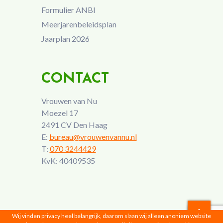
Formulier ANBI
Meerjarenbeleidsplan
Jaarplan 2026
CONTACT
Vrouwen van Nu
Moezel 17
2491 CV Den Haag
E:
bureau@vrouwenvannu.nl
T:
070 3244429
KvK: 40409535
Wij vinden privacy heel belangrijk, daarom slaan wij alleen anoniem website