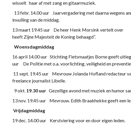
wisselt haar af met zang en gitaarmuziek.
13 febr. 14.00 uur Jaarvergadering met daarna we
invulling van de middag.
13 maart 19.45 uur De heer Henk Morsink verte
heeft Zijne Majesteit de Koning behaagd”.
Woensdagmiddag
16 april 14.00 uur Stichting Fietsmaatjes Borne geeft uitle
uur De Politie met o.a. voorlichting, veiligheid en preventi
11 sept. 19.45 uur Mevrouw Jolanda Hofland red
freelance journalist Libelle.
9 okt.
19.30 uur
Gezellige avond met muziek en humor sa
13 nov. 19.45 uur Mevrouw. Edith Braakhekke geeft een l
Vrijdagmiddag
19 dec. 14.00 uur Kerstviering voor en door eigen leden.