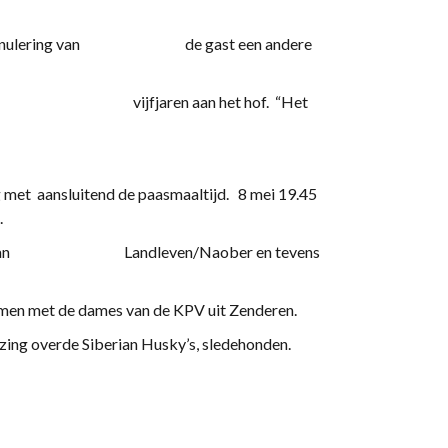
gens annulering van de gast een andere
lt over vijfjaren aan het hof. “Het
g met aansluitend de paasmaaltijd. 8 mei 19.45
e.
acteur van Landleven/Naober en tevens
men met de dames van de KPV uit Zenderen.
ezing overde Siberian Husky’s, sledehonden.