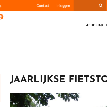
e
Contact
Inloggen
AFDELING 
JAARLIJKSE FIETST