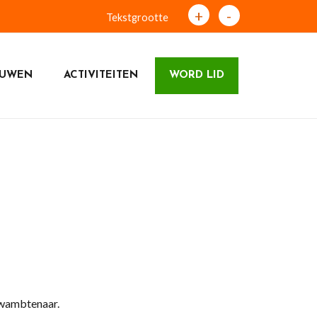
+
-
Tekstgrootte
OUWEN
ACTIVITEITEN
WORD LID
uwambtenaar.