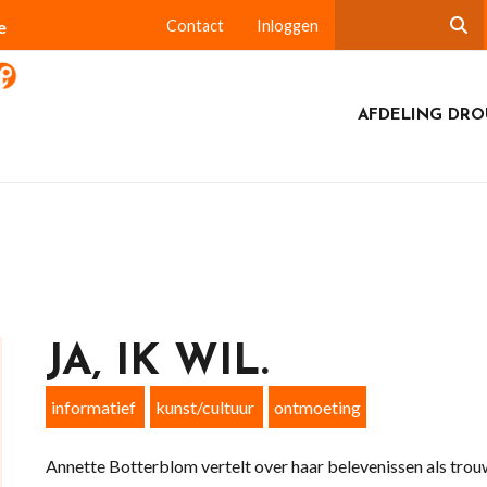
e
Contact
Inloggen
AFDELING DR
JA, IK WIL.
informatief
kunst/cultuur
ontmoeting
Annette Botterblom vertelt over haar belevenissen als tro