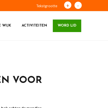
+
-
Tekstgrootte
 WIJK
ACTIVITEITEN
WORD LID
EN VOOR
n bak achter de mandjes