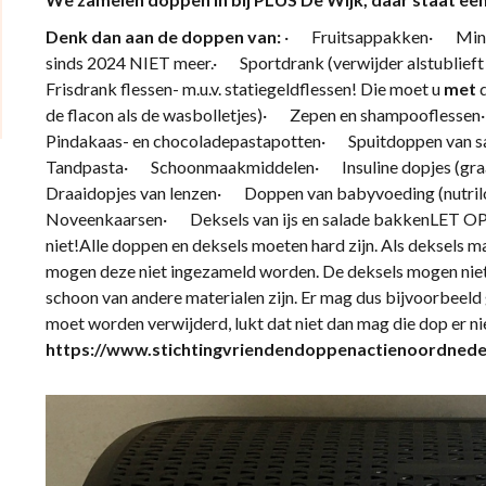
Denk dan aan de doppen van:
· Fruitsappakken· Minera
sinds 2024 NIET meer.· Sportdrank (verwijder alstublieft 
Frisdrank flessen- m.u.v. statiegeldflessen! Die moet u
met
d
de flacon als de wasbolletjes)· Zepen en shampoofles
Pindakaas- en chocoladepastapotten· Spuitdoppen va
Tandpasta· Schoonmaakmiddelen· Insuline dopjes (graag
Draaidopjes van lenzen· Doppen van babyvoeding (nutrilo
Noveenkaarsen· Deksels van ijs en salade bakkenLET OP 
niet!Alle doppen en deksels moeten hard zijn. Als deksels m
mogen deze niet ingezameld worden. De deksels mogen niet
schoon van andere materialen zijn. Er mag dus bijvoorbeeld
moet worden verwijderd, lukt dat niet dan mag die dop er ni
https://www.stichtingvriendendoppenactienoordneder