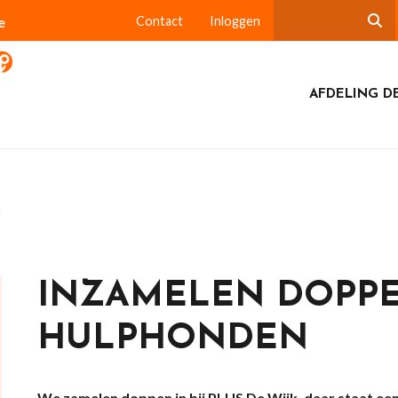
e
Contact
Inloggen
AFDELING DE
n
INZAMELEN DOPP
HULPHONDEN
We zamelen doppen in bij PLUS De Wijk, daar staat ee