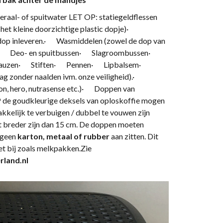
al- of spuitwater LET OP: statiegeldflessen
het kleine doorzichtige plastic dopje)·
op inleveren.· Wasmiddelen (zowel de dop van
sen· Deo- en spuitbussen· Slagroombussen·
n sauzen· Stiften· Pennen· Lipbalsem·
 zonder naalden ivm. onze veiligheid).·
n, hero, nutrasense etc.)· Doppen van
de goudkleurige deksels van oploskoffie mogen
akkelijk te verbuigen / dubbel te vouwen zijn
 breder zijn dan 15 cm. De doppen moeten
 geen
karton, metaal of rubber
aan zitten. Dit
et bij zoals melkpakken.Zie
land.nl